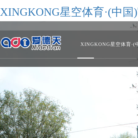
XINGKONG星空体育·(中
XINGKONG星空体育·
产品图片
锁具说明