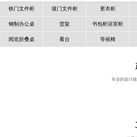
铁门文件柜
玻门文件柜
更衣柜
钢制办公桌
货架
书包柜浴室柜
阅览折叠桌
看台
等候椅
专业的设计效