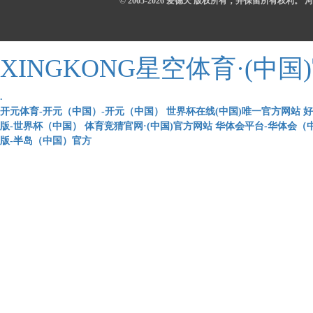
© 2005-2026 爱德天 版权所有，并保留所有权利。
XINGKONG星空体育·(中
.
开元体育-开元（中国）-开元（中国）
世界杯在线(中国)唯一官方网站
好
版-世界杯（中国）
体育竞猜官网·(中国)官方网站
华体会平台-华体会（
版-半岛（中国）官方