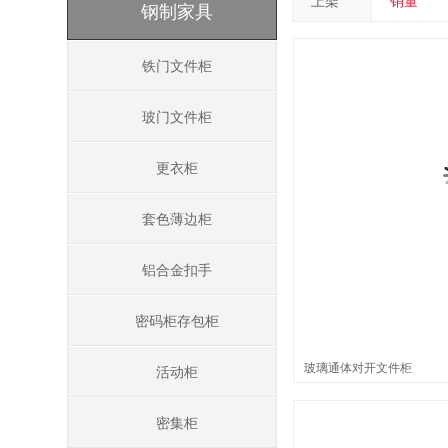
上架
销量
钢制家具
铁门文件柜
玻门文件柜
更衣柜
套色薄边柜
铝合金扣手
密码柜存包柜
玻璃通体对开文件柜
活动柜
密集柜