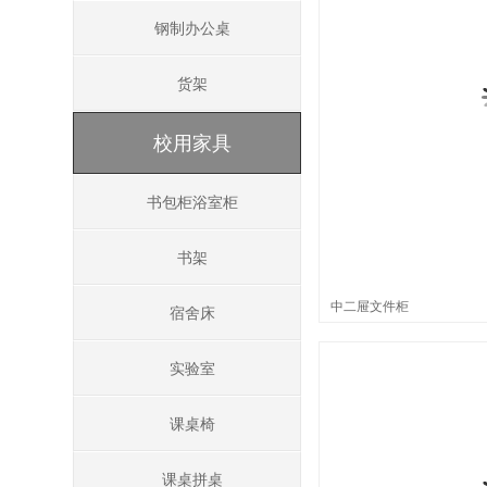
钢制办公桌
货架
校用家具
书包柜浴室柜
书架
中二屉文件柜
宿舍床
实验室
课桌椅
课桌拼桌