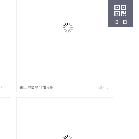
扫一扫
编号：
偏三屉玻璃门加顶柜
编号：