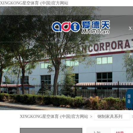
XINGKONG星空体育·(中国)官方网站
X
XINGKONG星空体育·(中国)官方网站
>
钢制家具系列