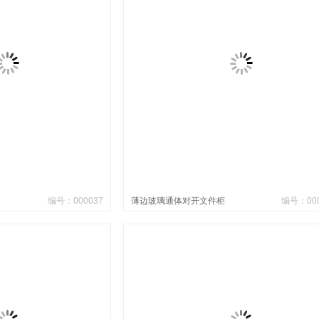
编号：000037
薄边玻璃通体对开文件柜
编号：000