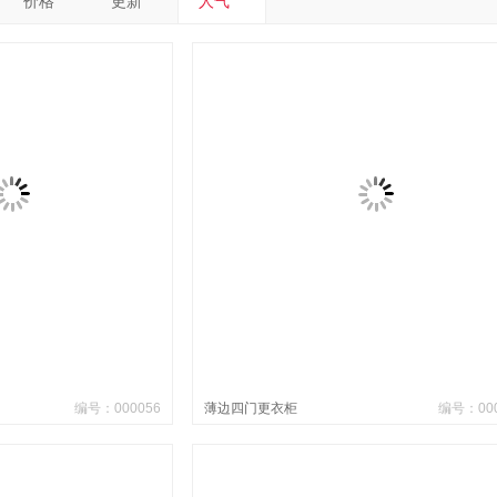
价格
更新
人气
编号：000056
薄边四门更衣柜
编号：000