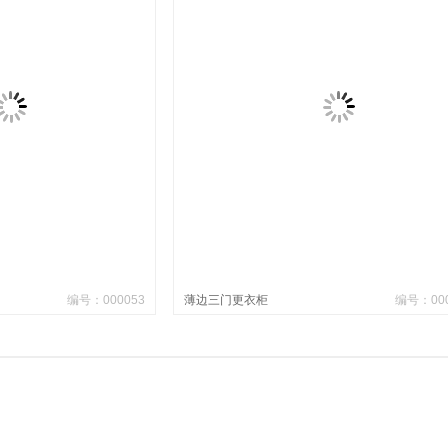
编号：000053
薄边三门更衣柜
编号：000