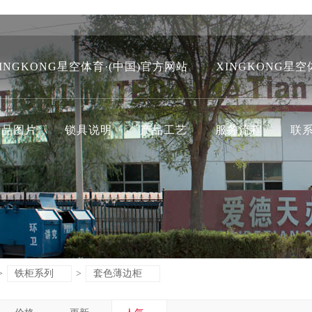
INGKONG星空体育·(中国)官方网站
XINGKONG星空
产品图片
锁具说明
产品工艺
服务流程
联
>
铁柜系列
>
套色薄边柜