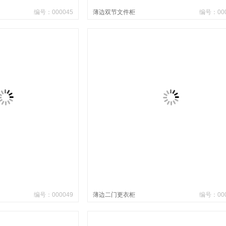
编号：000045
薄边双节文件柜
编号：000
编号：000049
薄边二门更衣柜
编号：000