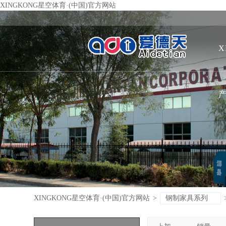
XINGKONG星空体育·(中国)官方网站
X
XINGKONG星空体育·(中国)官方网站
>
钢制家具系列