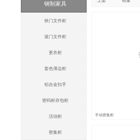
上架
销量
钢制家具
铁门文件柜
玻门文件柜
更衣柜
套色薄边柜
铝合金扣手
密码柜存包柜
手动密集柜
活动柜
密集柜