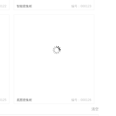
122
智能密集柜
编号：000123
125
底图密集柜
编号：000126
清空