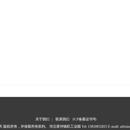
关于我们
|
联系我们
ICP备案证书号:
6 爱德天 版权所有，并保留所有权利。
河北香河钱旺工业园
Tel: 13810052825
E-mail: adtx