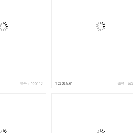
编号：000112
手动密集柜
编号：000