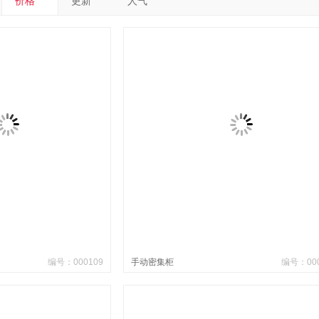
价格
更新
人气
编号：000109
手动密集柜
编号：000