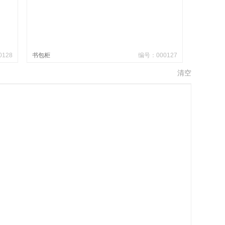
128
书包柜
编号：000127
清空