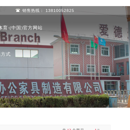
销售热线： 13810052825
体育·(中国)官方网站
系方式