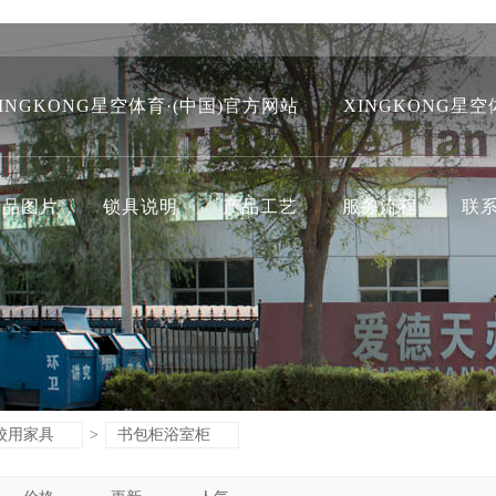
INGKONG星空体育·(中国)官方网站
XINGKONG星空
产品图片
锁具说明
产品工艺
服务流程
联
校用家具
>
书包柜浴室柜