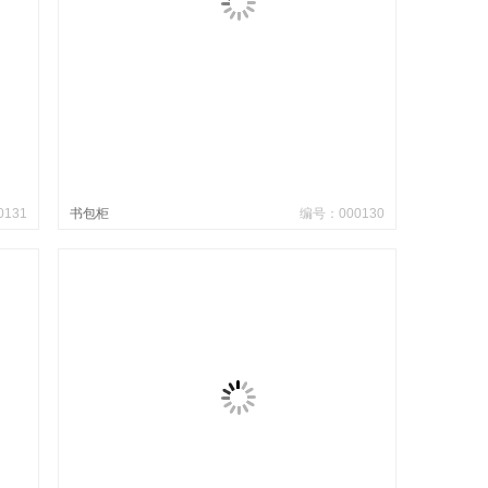
131
书包柜
编号：000130