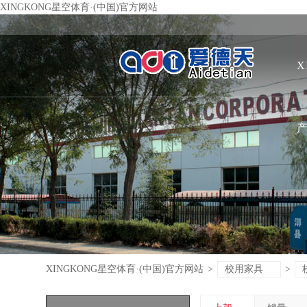
XINGKONG星空体育·(中国)官方网站
X
XINGKONG星空体育·(中国)官方网站
>
校用家具
>