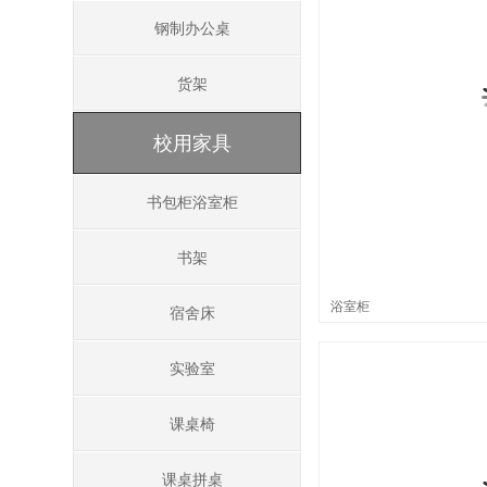
钢制办公桌
货架
校用家具
书包柜浴室柜
书架
浴室柜
宿舍床
实验室
课桌椅
课桌拼桌