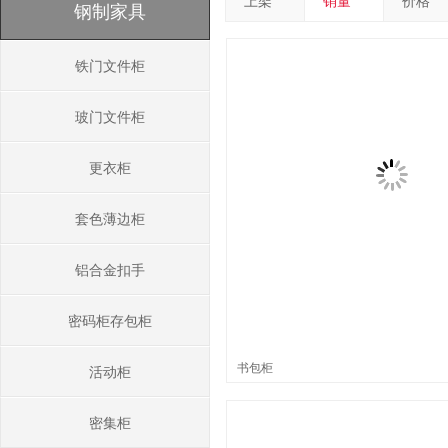
上架
销量
价格
钢制家具
铁门文件柜
玻门文件柜
更衣柜
套色薄边柜
铝合金扣手
密码柜存包柜
书包柜
活动柜
密集柜