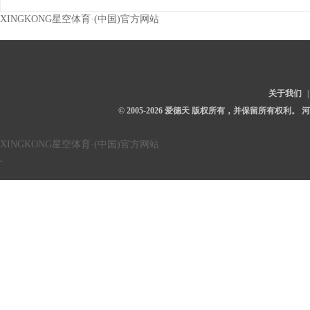
XINGKONG星空体育·(中国)官方网站
关于我们
|
© 2005-2026 爱德天 版权所有，并保留所有权利。
XINGKONG星空体育·(中国)官方网站
.