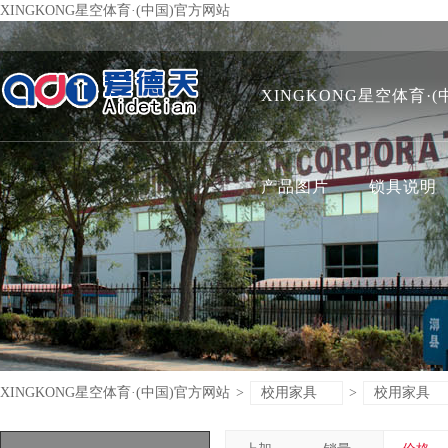
XINGKONG星空体育·(中国)官方网站
XINGKONG星空体育·
产品图片
锁具说明
XINGKONG星空体育·(中国)官方网站
>
校用家具
>
校用家具