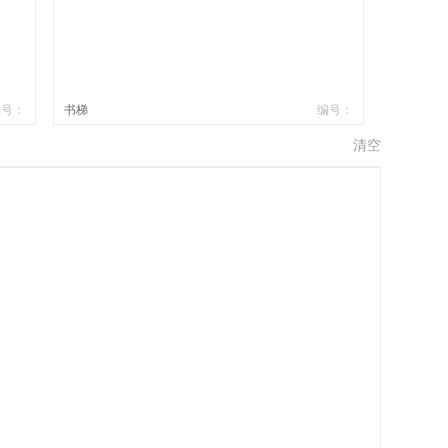
编号：
书梯
编号：
清空