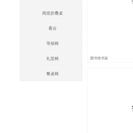
阅览折叠桌
看台
等候椅
图书馆书架
礼堂椅
餐桌椅