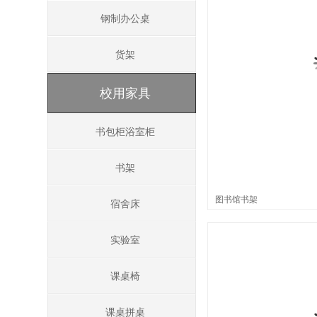
钢制办公桌
货架
校用家具
书包柜浴室柜
书架
图书馆书架
宿舍床
实验室
课桌椅
课桌拼桌