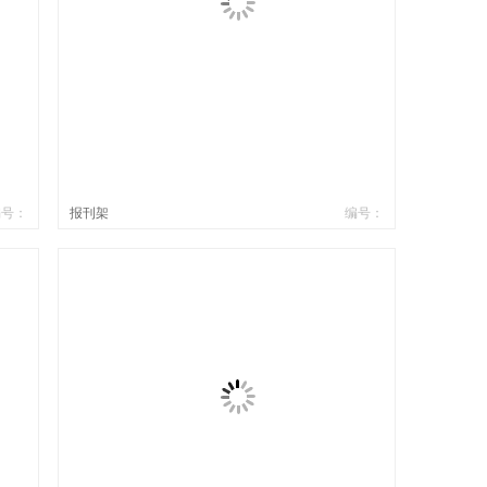
编号：
报刊架
编号：