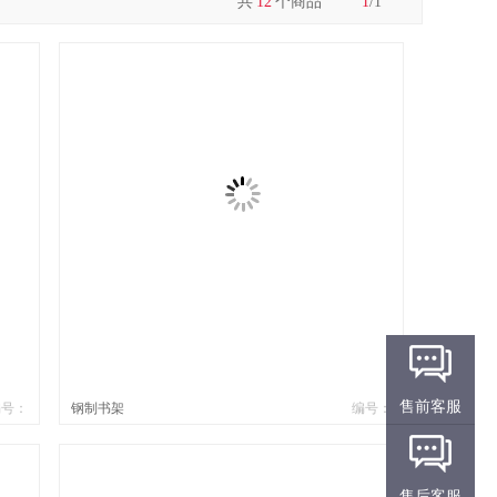
共
12
个商品
1
/1
售前客服
编号：
钢制书架
编号：
售后客服