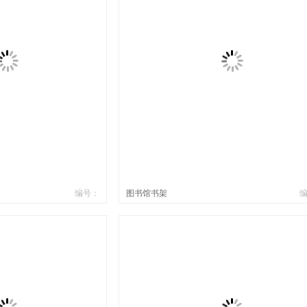
编号：
图书馆书架