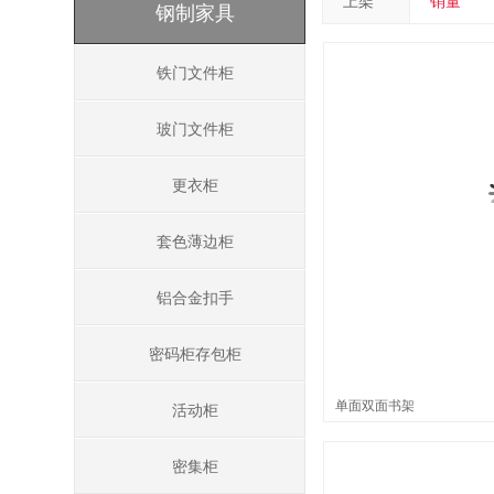
上架
销量
钢制家具
铁门文件柜
玻门文件柜
更衣柜
套色薄边柜
铝合金扣手
密码柜存包柜
单面双面书架
活动柜
密集柜