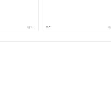
编号：
书车