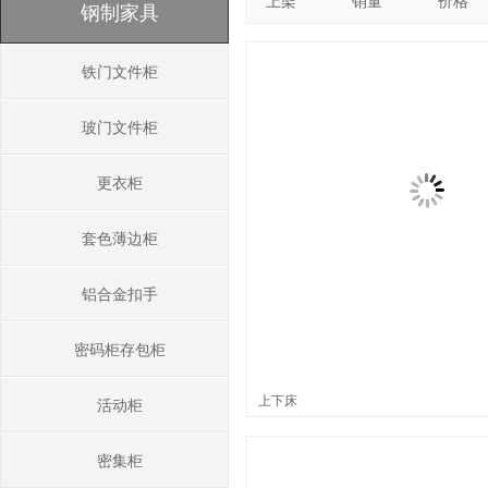
上架
销量
价格
钢制家具
铁门文件柜
玻门文件柜
更衣柜
套色薄边柜
铝合金扣手
密码柜存包柜
上下床
活动柜
密集柜