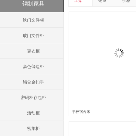
上架
销量
价格
钢制家具
铁门文件柜
玻门文件柜
更衣柜
套色薄边柜
铝合金扣手
密码柜存包柜
学校宿舍床
活动柜
密集柜