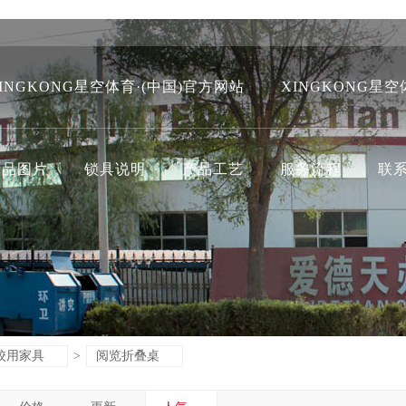
INGKONG星空体育·(中国)官方网站
XINGKONG星空
产品图片
锁具说明
产品工艺
服务流程
联
校用家具
>
阅览折叠桌