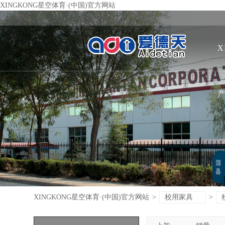
XINGKONG星空体育·(中国)官方网站
X
XINGKONG星空体育·(中国)官方网站
>
校用家具
>