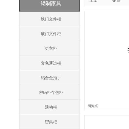
上架
销量
钢制家具
铁门文件柜
玻门文件柜
更衣柜
套色薄边柜
铝合金扣手
密码柜存包柜
阅览桌
活动柜
密集柜