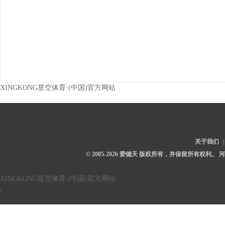
XINGKONG星空体育·(中国)官方网站
关于我们
|
© 2005-2026 爱德天 版权所有，并保留所有权利。
XINGKONG星空体育·(中国)官方网站
.