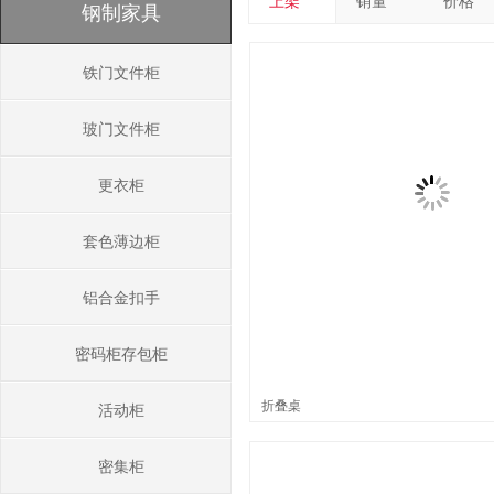
上架
销量
价格
钢制家具
铁门文件柜
玻门文件柜
更衣柜
套色薄边柜
铝合金扣手
密码柜存包柜
折叠桌
活动柜
密集柜