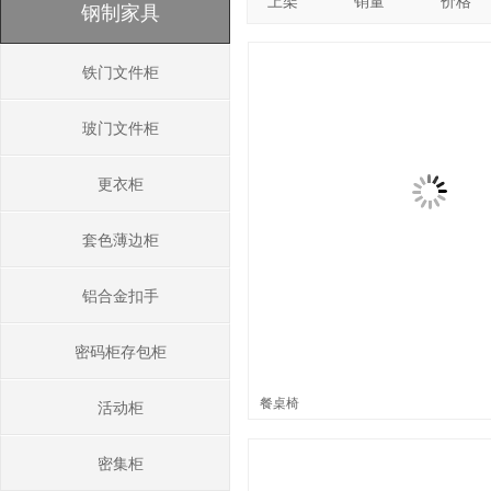
上架
销量
价格
钢制家具
铁门文件柜
玻门文件柜
更衣柜
套色薄边柜
铝合金扣手
密码柜存包柜
餐桌椅
活动柜
密集柜