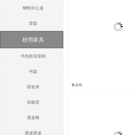
钢制办公桌
货架
校用家具
书包柜浴室柜
书架
餐桌椅
宿舍床
实验室
课桌椅
课桌拼桌