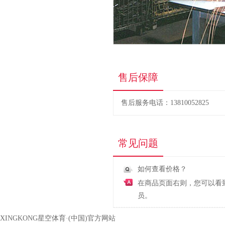
售后保障
售后服务电话：13810052825
常见问题
如何查看价格？
在商品页面右则，您可以看
员。
XINGKONG星空体育·(中国)官方网站