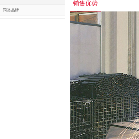
销售优势
同类品牌