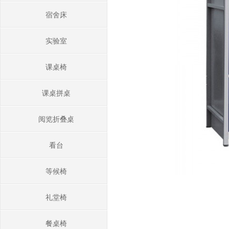
宿舍床
实验室
课桌椅
课桌拼桌
阅览折叠桌
看台
等候椅
礼堂椅
餐桌椅