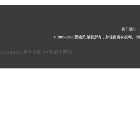
关于我们
|
© 2005-2026 爱德天 版权所有，并保留所有权利。
XINGKONG星空体育·(中国)官方网站
.