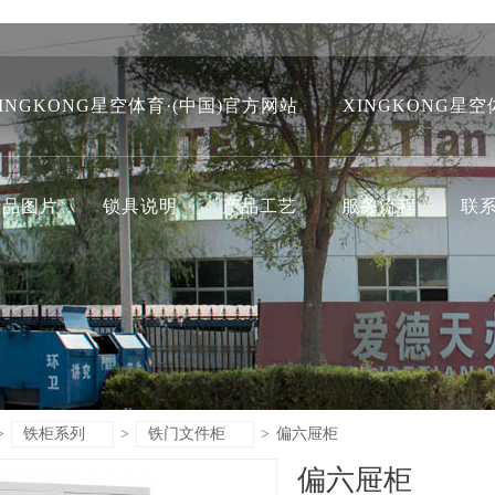
INGKONG星空体育·(中国)官方网站
XINGKONG星空
产品图片
锁具说明
产品工艺
服务流程
联
>
铁柜系列
>
铁门文件柜
>
偏六屉柜
偏六屉柜