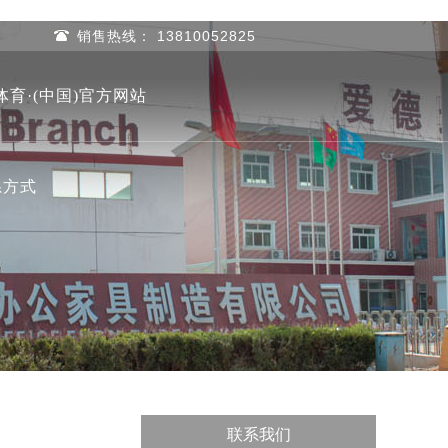
销售热线： 13810052825
体育·(中国)官方网站
系方式
联系我们