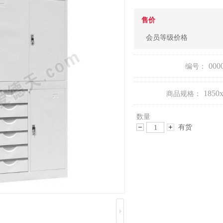
售价
会员等级价格
000
编号：
1850
商品规格：
数量
有货
减
增
少
加
数
数
量
量