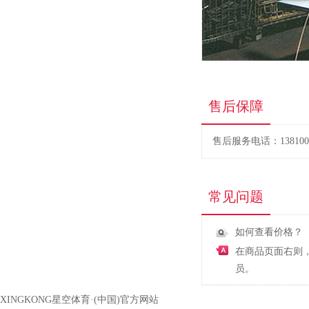
售后保障
售后服务电话：1381005
常见问题
如何查看价格？
在商品页面右则
员。
XINGKONG星空体育·(中国)官方网站