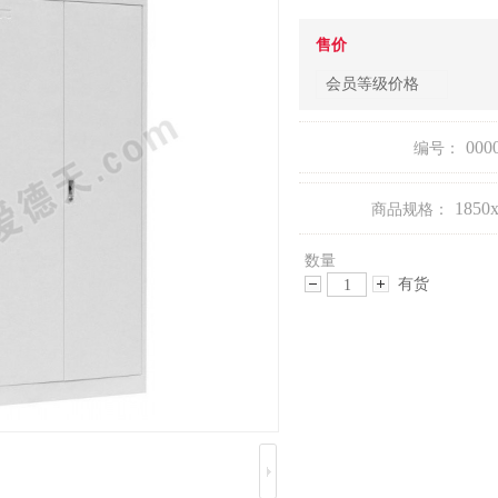
售价
会员等级价格
000
编号：
1850
商品规格：
数量
有货
减
增
少
加
数
数
量
量