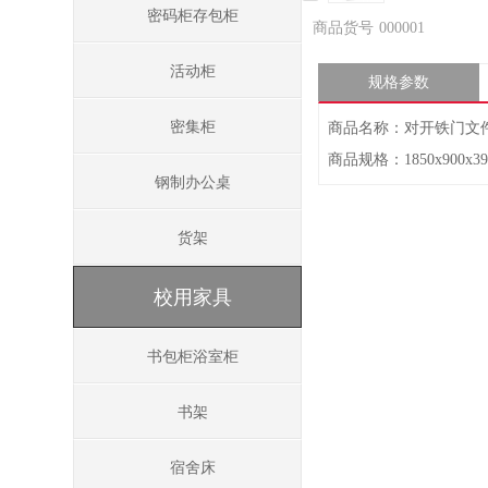
密码柜存包柜
商品货号
000001
活动柜
规格参数
密集柜
商品名称：对开铁门文
商品规格：1850x900x39
钢制办公桌
货架
校用家具
书包柜浴室柜
书架
宿舍床