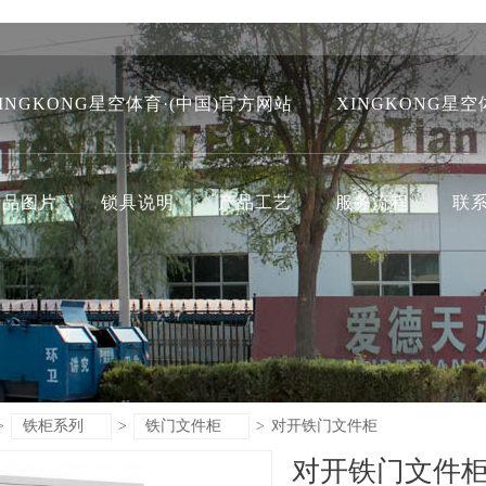
INGKONG星空体育·(中国)官方网站
XINGKONG星空
产品图片
锁具说明
产品工艺
服务流程
联
>
铁柜系列
>
铁门文件柜
>
对开铁门文件柜
对开铁门文件