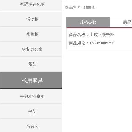
密码柜存包柜
商品货号
000010
活动柜
规格参数
商品
密集柜
商品名称：上玻下铁书柜
商品规格：1850x900x390
钢制办公桌
货架
校用家具
书包柜浴室柜
书架
宿舍床