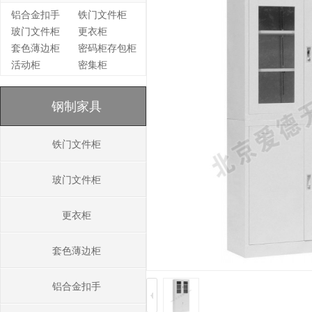
铝合金扣手
铁门文件柜
玻门文件柜
更衣柜
套色薄边柜
密码柜存包柜
活动柜
密集柜
钢制家具
铁门文件柜
玻门文件柜
更衣柜
套色薄边柜
铝合金扣手