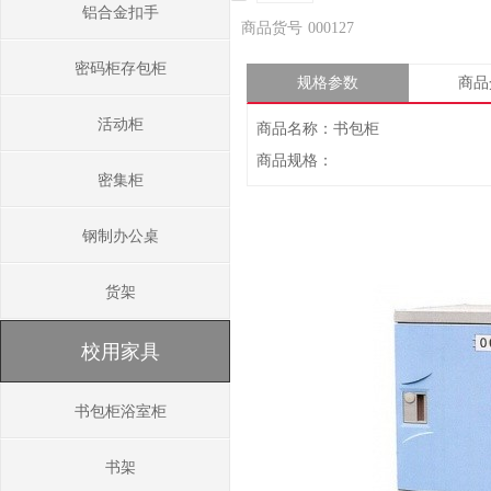
铝合金扣手
商品货号
000127
密码柜存包柜
规格参数
商品
活动柜
商品名称：书包柜
商品规格：
密集柜
钢制办公桌
货架
校用家具
书包柜浴室柜
书架