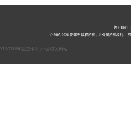
关于我们
|
© 2005-2026 爱德天 版权所有，并保留所有权利。
XINGKONG星空体育·(中国)官方网站
.