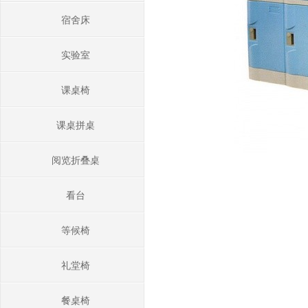
宿舍床
实验室
课桌椅
课桌拼桌
阅览折叠桌
看台
等候椅
礼堂椅
餐桌椅