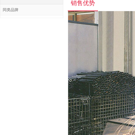
销售优势
同类品牌