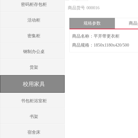
密码柜存包柜
商品货号
000016
活动柜
规格参数
商品
密集柜
商品名称：平开带更衣柜
商品规格：1850x1180x420/500
钢制办公桌
货架
校用家具
书包柜浴室柜
书架
宿舍床