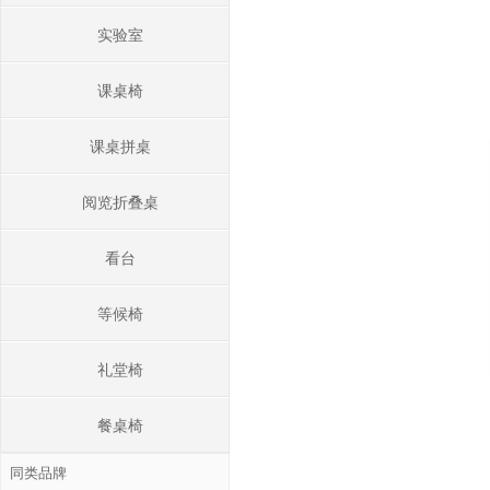
实验室
课桌椅
课桌拼桌
阅览折叠桌
看台
等候椅
礼堂椅
餐桌椅
同类品牌