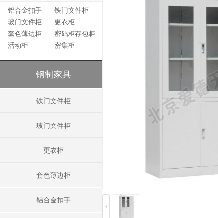
铝合金扣手
铁门文件柜
玻门文件柜
更衣柜
套色薄边柜
密码柜存包柜
活动柜
密集柜
钢制家具
铁门文件柜
玻门文件柜
更衣柜
套色薄边柜
铝合金扣手