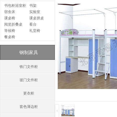
书包柜浴室柜
书架
宿舍床
实验室
课桌椅
课桌拼桌
阅览折叠桌
看台
等候椅
礼堂椅
餐桌椅
钢制家具
铁门文件柜
玻门文件柜
更衣柜
套色薄边柜