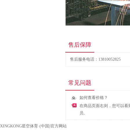
售后保障
售后服务电话：13810052825
常见问题
如何查看价格？
在商品页面右则，您可以看
员。
XINGKONG星空体育·(中国)官方网站