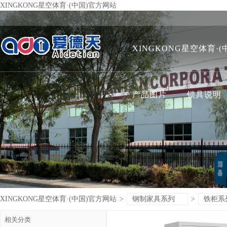
XINGKONG星空体育·(中国)官方网站
XINGKONG星空体育·
产品图片
锁具说明
XINGKONG星空体育·(中国)官方网站
>
钢制家具系列
>
铁柜系
相关分类