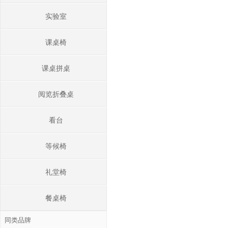
实验室
课桌椅
课桌拼桌
阅览折叠桌
看台
等候椅
礼堂椅
餐桌椅
同类品牌