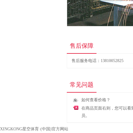
售后保障
售后服务电话：13810052825
常见问题
如何查看价格？
在商品页面右则，您可以看
员。
XINGKONG星空体育·(中国)官方网站