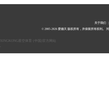
关于我们
|
© 2005-2026 爱德天 版权所有，并保留所有权利。
XINGKONG星空体育·(中国)官方网站
.