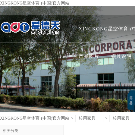
XINGKONG星空体育·(中国)官方网站
XINGKONG星空体育·
产品图片
锁具说明
XINGKONG星空体育·(中国)官方网站
>
校用家具
>
校用家具
相关分类