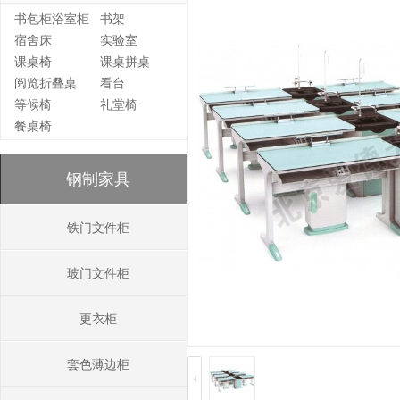
书包柜浴室柜
书架
宿舍床
实验室
课桌椅
课桌拼桌
阅览折叠桌
看台
等候椅
礼堂椅
餐桌椅
钢制家具
铁门文件柜
玻门文件柜
更衣柜
套色薄边柜