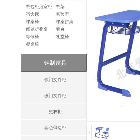
书包柜浴室柜
书架
宿舍床
实验室
课桌椅
课桌拼桌
阅览折叠桌
看台
等候椅
礼堂椅
餐桌椅
钢制家具
铁门文件柜
玻门文件柜
更衣柜
套色薄边柜