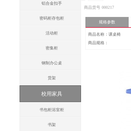
铝合金扣手
商品货号
000217
密码柜存包柜
规格参数
活动柜
商品名称：课桌椅
商品规格：
密集柜
钢制办公桌
货架
校用家具
书包柜浴室柜
书架