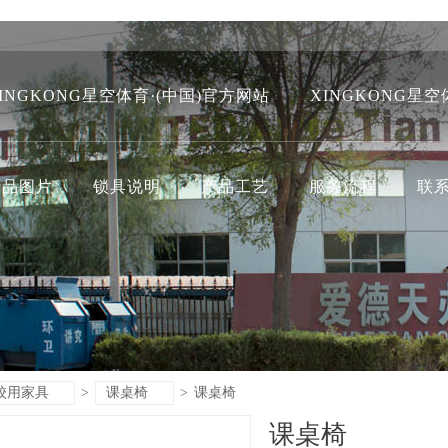
INGKONG星空体育·(中国)官方网站
XINGKONG星空
产品图片
锁具说明
产品工艺
服务流程
联
校用家具
>
课桌椅
>
课桌椅
课桌椅