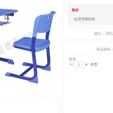
售价
会员等级价格
000
编号：
商品规格
数量
有货
减
增
少
加
数
数
量
量