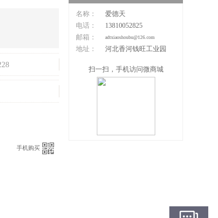
名称：
爱德天
电话：
13810052825
邮箱：
adtxiaoshoubu@126.com
地址：
河北香河钱旺工业园
228
扫一扫，手机访问微商城
：
手机购买