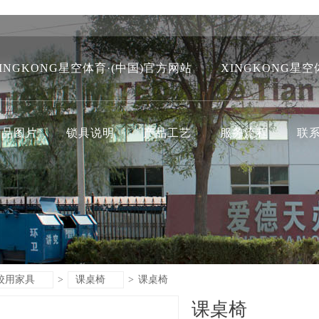
INGKONG星空体育·(中国)官方网站
XINGKONG星空
产品图片
锁具说明
产品工艺
服务流程
联
校用家具
>
课桌椅
>
课桌椅
课桌椅