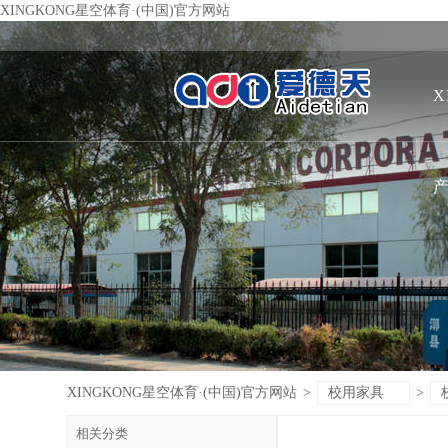
XINGKONG星空体育·(中国)官方网站
X
XINGKONG星空体育·(中国)官方网站
>
校用家具
>
相关分类