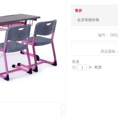
售价
会员等级价格
000
编号：
商品规格
数量
有货
减
增
少
加
数
数
量
量