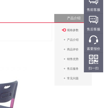
售前客服
产品介绍
售后客服
规格参数
产品介绍
索要报价
商品评价
销售优势
扫一扫
售后服务
常见问题