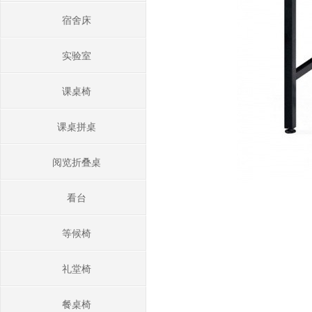
宿舍床
实验室
课桌椅
课桌拼桌
阅览折叠桌
看台
等候椅
礼堂椅
餐桌椅