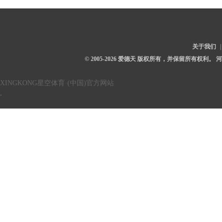
关于我们
|
© 2005-2026 爱德天 版权所有，并保留所有权利。
XINGKONG星空体育·(中国)官方网站
.