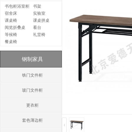
书包柜浴室柜
书架
宿舍床
实验室
课桌椅
课桌拼桌
阅览折叠桌
看台
等候椅
礼堂椅
餐桌椅
钢制家具
铁门文件柜
玻门文件柜
更衣柜
套色薄边柜