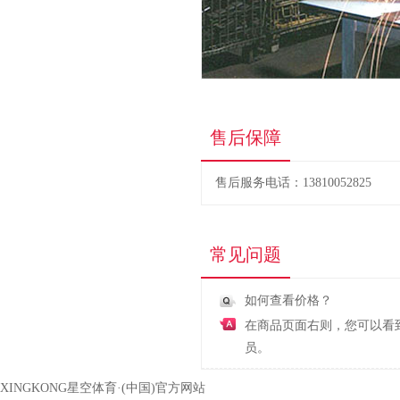
售后保障
售后服务电话：13810052825
常见问题
如何查看价格？
在商品页面右则，您可以看
员。
XINGKONG星空体育·(中国)官方网站