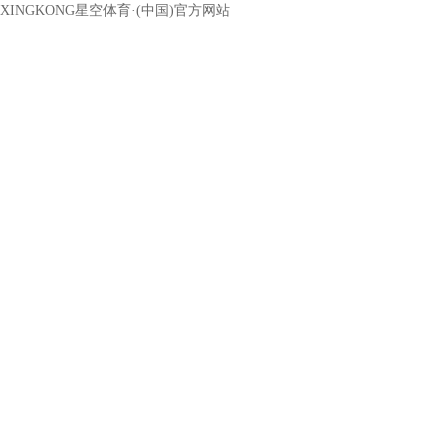
XINGKONG星空体育·(中国)官方网站