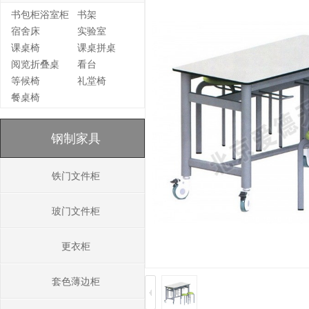
书包柜浴室柜
书架
宿舍床
实验室
课桌椅
课桌拼桌
阅览折叠桌
看台
等候椅
礼堂椅
餐桌椅
钢制家具
铁门文件柜
玻门文件柜
更衣柜
套色薄边柜