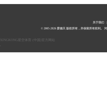
关于我们
|
© 2005-2026 爱德天 版权所有，并保留所有权利。
XINGKONG星空体育·(中国)官方网站
.