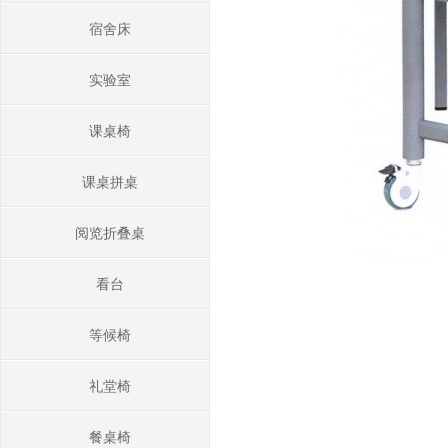
宿舍床
实验室
课桌椅
课桌拼桌
阅览折叠桌
看台
等候椅
礼堂椅
餐桌椅