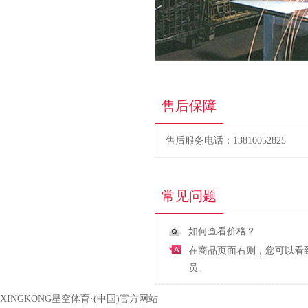
售后保障
售后服务电话：13810052825
常见问题
如何查看价格？
在商品页面右则，您可以看
员。
XINGKONG星空体育·(中国)官方网站