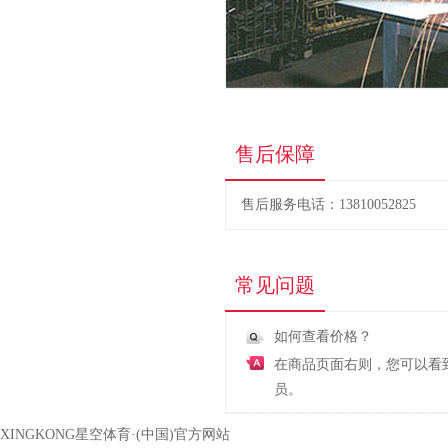
售后保障
售后服务电话：13810052825
常见问题
如何查看价格？
在商品页面右则，您可以看
员。
XINGKONG星空体育·(中国)官方网站