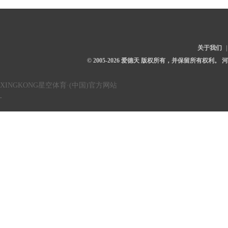
关于我们
|
© 2005-2026 爱德天 版权所有，并保留所有权利。
XINGKONG星空体育·(中国)官方网站
.