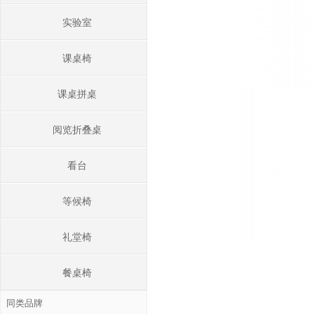
实验室
课桌椅
课桌拼桌
阅览折叠桌
看台
等候椅
礼堂椅
餐桌椅
同类品牌