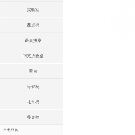
实验室
课桌椅
课桌拼桌
阅览折叠桌
看台
等候椅
礼堂椅
餐桌椅
同类品牌