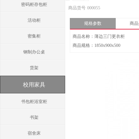
密码柜存包柜
商品货号
000055
活动柜
规格参数
商品
密集柜
商品名称：薄边三门更衣柜
商品规格：1850x900x500
钢制办公桌
货架
校用家具
书包柜浴室柜
书架
宿舍床