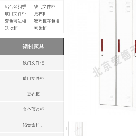
铝合金扣手
铁门文件柜
玻门文件柜
更衣柜
套色薄边柜
密码柜存包柜
活动柜
密集柜
钢制家具
铁门文件柜
玻门文件柜
更衣柜
套色薄边柜
铝合金扣手