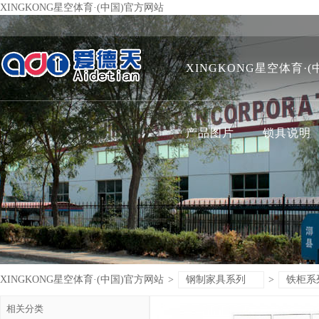
XINGKONG星空体育·(中国)官方网站
XINGKONG星空体育·
产品图片
锁具说明
XINGKONG星空体育·(中国)官方网站
>
钢制家具系列
>
铁柜系
相关分类