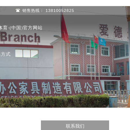
销售热线： 13810052825
体育·(中国)官方网站
系方式
联系我们