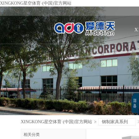
XINGKONG星空体育·(中国)官方网站
X
XINGKONG星空体育·(中国)官方网站
>
钢制家具系列
相关分类