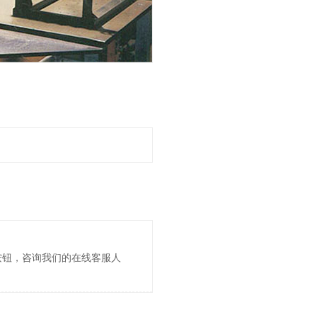
按钮，咨询我们的在线客服人